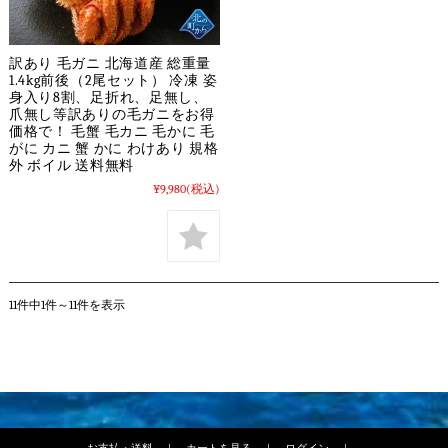
訳あり 毛ガニ 北海道産 総重量
1.4kg前後（2尾セット） 冷凍 姿
身入り8割、足折れ、足無し、
爪無し等訳ありの毛ガニをお得
価格で！ 毛蟹 毛カニ 毛かに 毛
がに カニ 蟹 かに わけあり 規格
外 ボイル 送料無料
¥9,980
(税込)
11件中1件～11件を表示