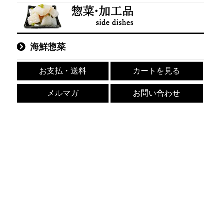
海鮮惣菜
【北海道加工】タラバガニ シュ
【期間限定30％OFF！25,920円
リンクパッケージ1肩 1.2kg (NET
⇒18,144円】タラバガニ ボイル
お支払・送料
カートを見る
重量900g) 栄養価の高い身の引
剥き身 フレーク 北海道オホー
き締まったタラバガニ たらばが
ツク海産 250g×4個セット（計
メルマガ
お問い合わせ
に 蟹 カニ かに ボイル 冷凍 特
1kg） 栄養価の高い身の引き締
大 カニ鍋 焼きガニ 海鮮 ギフト
まったタラバガニ むき身 たら
贈り物 お歳暮 送料無料
ばがに 蟹 カニ かに【8月31日ま
で】
¥12,800
(税込)
通常価格:
¥25,920
(税込)
価格:
¥18,144
(税込)