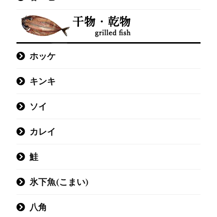
TOP
カニ
表示切替：
並び順：
ホッケ
キンキ
在庫：
ソイ
11件中1件～11件を表示
カレイ
商品一覧
鮭
氷下魚(こまい)
八角