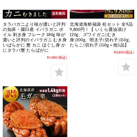
タラバガニより味が濃いと評判
北海道海鮮福袋 松セット 全9品
の知床・羅臼産 イバラガニ ボ
9,800円！【 いくら醤油漬け
イル 剥き身 フレーク 180g 味が
120g、ズワイガニ(むき
濃いと評判のイバラガニ むき身
身)200g、明太子(切れ子)150g、
いばらがに 蟹 カニ ほぐし身 か
たらこ(切れ子)150g＋他5品】
にタラバ蟹 たらばがに
¥9,800
(税込)
¥4,980
(税込)