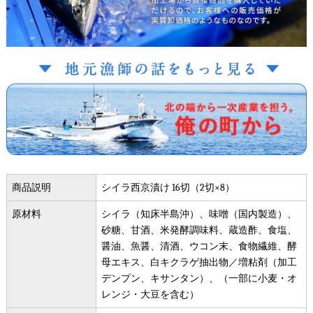
商品説明
シイラ西京漬け 16切（2切×8）
原材料
シイラ（知床半島沖）、味噌（国内製造）、
砂糖、甘酒、米発酵調味料、蔵造酢、食塩、
醤油、魚醤、清酒、ウコン末、食物繊維、酵
母エキス、白キクラゲ抽出物／増粘剤（加工
デンプン、キサンタン）、（一部に小麦・オ
レンジ・大豆を含む）