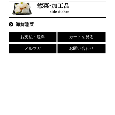
海鮮惣菜
お支払・送料
カートを見る
メルマガ
お問い合わせ
【期間限定50％OFF！7,960円⇒3,980円】北海道 知床・
羅臼産 シイラ西京漬け 16切 （2切×8パック） しいら マ
ヒマヒ 魚 天然魚 おかず おつまみ 惣菜 お取り寄せ グル
メ ギフト プレゼント 内祝い 国産 冷凍【8月31日まで】
通販価格:
¥7,960
(税込)
¥3,980
(税込)
価格: