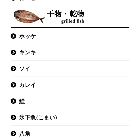
TOP
惣菜・加工品
海鮮惣菜
生魚
ホッケ
キンキ
ソイ
カレイ
鮭
氷下魚(こまい)
八角